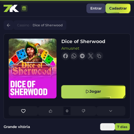
Entrar
Cadastrar
Cassino
Dice of Sherwood
Dice of Sherwood
Amusnet
Jogar
0
Dice of Sherwood
Grande vitória
3 dias
7 dias
Amusnet