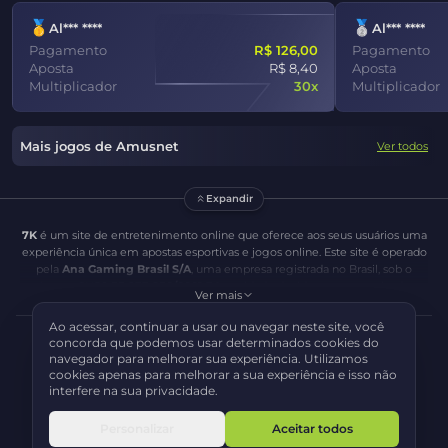
🥇
🥈
Dice of Sherwood
Al*** ****
é um jogo de cassino online da
Al*** ****
Amusnet
, disponível na
7K
. Com mecânica envolvente e
Pagamento
R$ 126,00
Pagamento
Aposta
R$ 8,40
Aposta
gráficos de qualidade, oferece uma experiência completa
Multiplicador
30
x
Multiplicador
para quem busca diversão e oportunidades de prêmios em
cada rodada.
Mais jogos de Amusnet
Ver todos
Como jogar Dice of Sherwood na 7K
Para começar a jogar
Dice of Sherwood
, basta ajustar o
valor da aposta e iniciar a rodada. O jogo é fácil de entender
Expandir
e indicado tanto para quem está começando quanto para
7K
é um site de entretenimento online que oferece aos seus usuários uma
jogadores experientes da Amusnet.
experiência única em apostas esportivas e jogos online. Este site é operado
pela
Ana Gaming Brasil S/A
, uma empresa registrada no Brasil, sob o
Sobre o Dice of Sherwood
número CNPJ
55.933.850/0001-34
, entidade devidamente autorizada a
Ver mais
O
Dice of Sherwood
segue o padrão de qualidade da
operar a modalidade lotérica de apostas de quota fixa no Brasil, em
temática desportiva e jogos online, conjuntamente, pela Secretaria de
Amusnet, com tecnologia auditada e resultados aleatórios.
Ao acessar, continuar a usar ou navegar neste site, você
Este site utiliza cookies
Prêmios e Apostas do Ministério da Fazenda, conforme Portaria SPA/MF
+18 · JOGUE COM
Com RTP médio de
97%
, oferece uma boa relação entre
concorda que podemos usar determinados cookies do
n.º 322/2025, publicada em 17 de fevereiro de 2025 no Diário Oficial da
RESPONSABILIDADE
navegador para melhorar sua experiência. Utilizamos
risco e retorno a cada partida.
República Federativa do Brasil.
cookies apenas para melhorar a sua experiência e isso não
APOSTA NÃO É
INVESTIMENTO
interfere na sua privacidade.
Por que jogar Dice of Sherwood na 7K
Ao acessar, continuar a usar ou navegar neste site, você concorda que
podemos usar determinados cookies do navegador para melhorar sua
Na
7K
, você joga com total segurança, suporte rápido e
Personalizar
Aceitar todos
experiência ao usar nosso site. Utilizamos cookies apenas para melhorar a
depósitos via Pix. A plataforma é licenciada e reúne