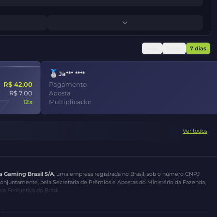
Hoje
3 dias
7 dias
🥈
qualidade, oferece uma experiência completa para quem busca
Ja*** ****
R$ 42,00
Pagamento
R$ 7,00
Aposta
12
x
Multiplicador
 e indicado tanto para quem está começando quanto para jogadores
Ver todos
RTP médio de
96.10%
, oferece uma boa relação entre risco e
 Gaming Brasil S/A
, uma empresa registrada no Brasil, sob o número CNPJ
 conjuntamente, pela Secretaria de Prêmios e Apostas do Ministério da Fazenda,
a Federativa do Brasil.
Amusnet e demais provedores parceiros. Jogue com
so site. Utilizamos cookies apenas para melhorar a sua experiência e isso não