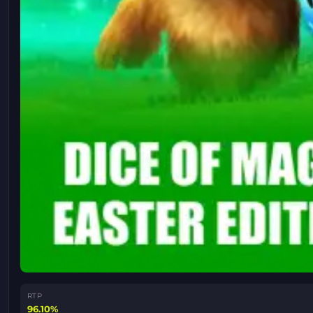
RTP
96.10%