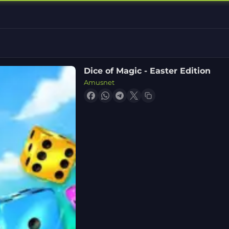
Dice of Magic - Easter Edition
Amusnet