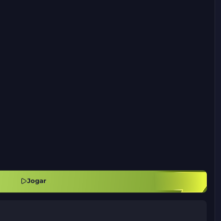
Jogar