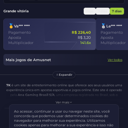
Coin Gobbler
Grande vitória
Hoje
3 dias
7 dias
Amusnet
🥇
🥈
Coin Gobbler
Va*** ****
é um jogo de cassino online da
Amusnet
Le*** ****
,
disponível na
7K
. Com mecânica envolvente e gráficos de
Pagamento
R$ 226,40
Pagamento
Aposta
R$ 3,20
Aposta
qualidade, oferece uma experiência completa para quem
Multiplicador
141.6
x
Multiplicador
busca diversão e oportunidades de prêmios em cada
rodada.
Mais jogos de Amusnet
Ver todos
Como jogar Coin Gobbler na 7K
Para começar a jogar
Coin Gobbler
, basta ajustar o valor da
aposta e iniciar a rodada. O jogo é fácil de entender e
Expandir
indicado tanto para quem está começando quanto para
7K
é um site de entretenimento online que oferece aos seus usuários uma
jogadores experientes da Amusnet.
experiência única em apostas esportivas e jogos online. Este site é operado
pela
Ana Gaming Brasil S/A
, uma empresa registrada no Brasil, sob o
Sobre o Coin Gobbler
número CNPJ
55.933.850/0001-34
, entidade devidamente autorizada a
Ver mais
O
Coin Gobbler
segue o padrão de qualidade da Amusnet,
operar a modalidade lotérica de apostas de quota fixa no Brasil, em
temática desportiva e jogos online, conjuntamente, pela Secretaria de
com tecnologia auditada e resultados aleatórios. Com RTP
Ao acessar, continuar a usar ou navegar neste site, você
Este site utiliza cookies
Prêmios e Apostas do Ministério da Fazenda, conforme Portaria SPA/MF
+18 · JOGUE COM
médio de
96.27%
, oferece uma boa relação entre risco e
concorda que podemos usar determinados cookies do
n.º 322/2025, publicada em 17 de fevereiro de 2025 no Diário Oficial da
RESPONSABILIDADE
navegador para melhorar sua experiência. Utilizamos
retorno a cada partida.
República Federativa do Brasil.
cookies apenas para melhorar a sua experiência e isso não
APOSTA NÃO É