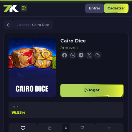
Entrar
Cadastrar
Cassino
Cairo Dice
Cairo Dice
Amusnet
Jogar
RTP
96.53%
0