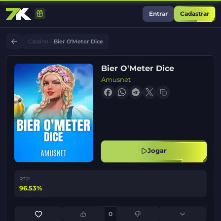
Entrar
Cadastrar
Cassino
Bier O'Meter Dice
Bier O'Meter Dice
Amusnet
Jogar
RTP
96.53%
0