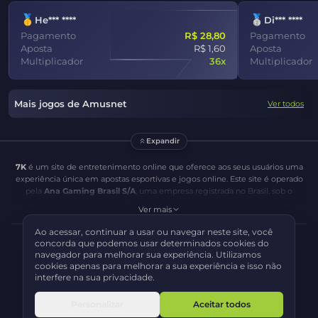
🥇
🥈
Art of Gold
He*** ****
é um jogo de cassino online da
Amusnet
Di*** ****
,
disponível na
7K
. Com mecânica envolvente e gráficos de
Pagamento
R$ 28,80
Pagamento
Aposta
R$ 1,60
Aposta
qualidade, oferece uma experiência completa para quem
Multiplicador
36
x
Multiplicador
busca diversão e oportunidades de prêmios em cada
rodada.
Mais jogos de Amusnet
Ver todos
Como jogar Art of Gold na 7K
Para começar a jogar
Art of Gold
, basta ajustar o valor da
aposta e iniciar a rodada. O jogo é fácil de entender e
Expandir
indicado tanto para quem está começando quanto para
7K
é um site de entretenimento online que oferece aos seus usuários uma
jogadores experientes da Amusnet.
experiência única em apostas esportivas e jogos online. Este site é operado
pela
Ana Gaming Brasil S/A
, uma empresa registrada no Brasil, sob o
Sobre o Art of Gold
número CNPJ
55.933.850/0001-34
, entidade devidamente autorizada a
Ver mais
O
Art of Gold
segue o padrão de qualidade da Amusnet,
operar a modalidade lotérica de apostas de quota fixa no Brasil, em
temática desportiva e jogos online, conjuntamente, pela Secretaria de
com tecnologia auditada e resultados aleatórios. Com RTP
Ao acessar, continuar a usar ou navegar neste site, você
Este site utiliza cookies
Prêmios e Apostas do Ministério da Fazenda, conforme Portaria SPA/MF
+18 · JOGUE COM
médio de
97%
, oferece uma boa relação entre risco e
concorda que podemos usar determinados cookies do
n.º 322/2025, publicada em 17 de fevereiro de 2025 no Diário Oficial da
RESPONSABILIDADE
navegador para melhorar sua experiência. Utilizamos
retorno a cada partida.
República Federativa do Brasil.
cookies apenas para melhorar a sua experiência e isso não
APOSTA NÃO É
INVESTIMENTO
interfere na sua privacidade.
Por que jogar Art of Gold na 7K
Ao acessar, continuar a usar ou navegar neste site, você concorda que
podemos usar determinados cookies do navegador para melhorar sua
Na
7K
, você joga com total segurança, suporte rápido e
Personalizar
Aceitar todos
experiência ao usar nosso site. Utilizamos cookies apenas para melhorar a
depósitos via Pix. A plataforma é licenciada e reúne