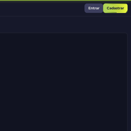
Entrar
Cadastrar