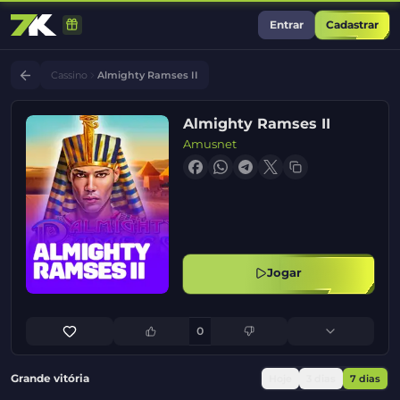
Entrar
Cadastrar
Cassino
Almighty Ramses II
Almighty Ramses II
Amusnet
Jogar
0
Almighty Ramses II
Grande vitória
Hoje
3 dias
7 dias
Amusnet