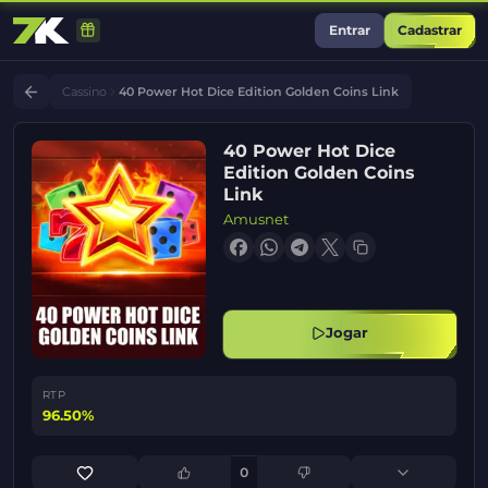
Entrar
Cadastrar
Cassino
40 Power Hot Dice Edition Golden Coins Link
40 Power Hot Dice
Edition Golden Coins
Link
Amusnet
Jogar
RTP
96.50%
0