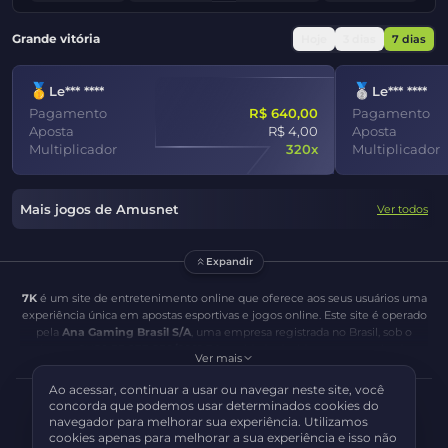
40 Lucky Wilds Hot Golden Coins Link
Grande vitória
Hoje
3 dias
7 dias
Amusnet
🥇
🥈
40 Lucky Wilds Hot Golden Coins Link
Le*** ****
é um jogo de
Le*** ****
cassino online da
Amusnet
, disponível na
7K
. Com
Pagamento
R$ 640,00
Pagamento
Aposta
R$ 4,00
Aposta
mecânica envolvente e gráficos de qualidade, oferece uma
Multiplicador
320
x
Multiplicador
experiência completa para quem busca diversão e
oportunidades de prêmios em cada rodada.
Mais jogos de Amusnet
Ver todos
Como jogar 40 Lucky Wilds Hot Golden Coins Link na
7K
Para começar a jogar
40 Lucky Wilds Hot Golden Coins
Expandir
Link
, basta ajustar o valor da aposta e iniciar a rodada. O
jogo é fácil de entender e indicado tanto para quem está
7K
é um site de entretenimento online que oferece aos seus usuários uma
experiência única em apostas esportivas e jogos online. Este site é operado
começando quanto para jogadores experientes da
pela
Ana Gaming Brasil S/A
, uma empresa registrada no Brasil, sob o
Amusnet.
número CNPJ
55.933.850/0001-34
, entidade devidamente autorizada a
Ver mais
operar a modalidade lotérica de apostas de quota fixa no Brasil, em
Sobre o 40 Lucky Wilds Hot Golden Coins Link
temática desportiva e jogos online, conjuntamente, pela Secretaria de
Ao acessar, continuar a usar ou navegar neste site, você
Este site utiliza cookies
Prêmios e Apostas do Ministério da Fazenda, conforme Portaria SPA/MF
O
40 Lucky Wilds Hot Golden Coins Link
segue o padrão
+18 · JOGUE COM
concorda que podemos usar determinados cookies do
n.º 322/2025, publicada em 17 de fevereiro de 2025 no Diário Oficial da
RESPONSABILIDADE
navegador para melhorar sua experiência. Utilizamos
de qualidade da Amusnet, com tecnologia auditada e
República Federativa do Brasil.
cookies apenas para melhorar a sua experiência e isso não
APOSTA NÃO É
resultados aleatórios. Com RTP médio de
96.50%
, oferece