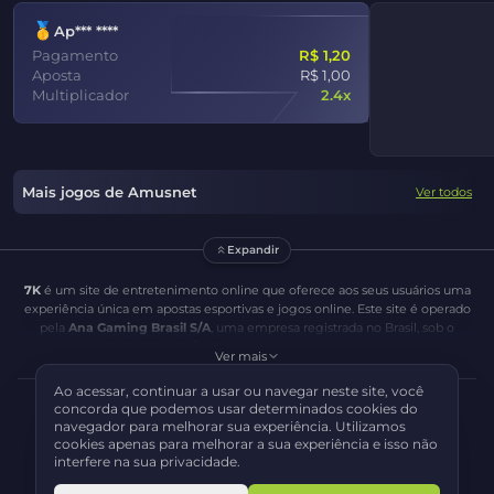
🥇
40 Burning Hot 6 Reels
Ap*** ****
é um jogo de cassino online da
Amusnet
, disponível na
7K
. Com mecânica envolvente e
Pagamento
R$ 1,20
Aposta
R$ 1,00
gráficos de qualidade, oferece uma experiência completa
Multiplicador
2.4
x
para quem busca diversão e oportunidades de prêmios em
cada rodada.
Como jogar 40 Burning Hot 6 Reels na 7K
Mais jogos de Amusnet
Para começar a jogar
40 Burning Hot 6 Reels
, basta ajustar
Ver todos
o valor da aposta e iniciar a rodada. O jogo é fácil de
entender e indicado tanto para quem está começando
Expandir
quanto para jogadores experientes da Amusnet.
7K
é um site de entretenimento online que oferece aos seus usuários uma
Sobre o 40 Burning Hot 6 Reels
experiência única em apostas esportivas e jogos online. Este site é operado
pela
Ana Gaming Brasil S/A
, uma empresa registrada no Brasil, sob o
O
40 Burning Hot 6 Reels
segue o padrão de qualidade da
número CNPJ
55.933.850/0001-34
, entidade devidamente autorizada a
Amusnet, com tecnologia auditada e resultados aleatórios.
Ver mais
operar a modalidade lotérica de apostas de quota fixa no Brasil, em
Com RTP médio de
97%
, oferece uma boa relação entre
temática desportiva e jogos online, conjuntamente, pela Secretaria de
Ao acessar, continuar a usar ou navegar neste site, você
Este site utiliza cookies
risco e retorno a cada partida.
Prêmios e Apostas do Ministério da Fazenda, conforme Portaria SPA/MF
+18 · JOGUE COM
concorda que podemos usar determinados cookies do
n.º 322/2025, publicada em 17 de fevereiro de 2025 no Diário Oficial da
RESPONSABILIDADE
navegador para melhorar sua experiência. Utilizamos
Por que jogar 40 Burning Hot 6 Reels na 7K
República Federativa do Brasil.
cookies apenas para melhorar a sua experiência e isso não
APOSTA NÃO É
INVESTIMENTO
interfere na sua privacidade.
Na
7K
, você joga com total segurança, suporte rápido e
Ao acessar, continuar a usar ou navegar neste site, você concorda que
depósitos via Pix. A plataforma é licenciada e reúne