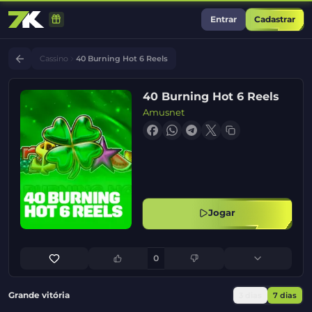
Entrar
Cadastrar
Cassino
40 Burning Hot 6 Reels
40 Burning Hot 6 Reels
Amusnet
Jogar
0
40 Burning Hot 6 Reels
Grande vitória
3 dias
7 dias
Amusnet