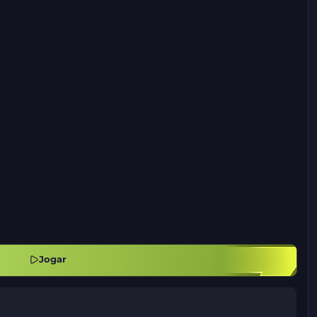
Jogar