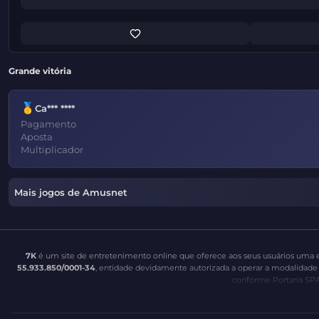
40 Bulky Dice Golden Coins Link
Grande vitória
Amusnet
🥇
40 Bulky Dice Golden Coins Link
Ca*** ****
é um jogo de cassino online 
busca diversão e oportunidades de prêmios em cada rodada.
Pagamento
Aposta
Como jogar 40 Bulky Dice Golden Coins Link na 7K
Multiplicador
Para começar a jogar
40 Bulky Dice Golden Coins Link
, basta 
jogadores experientes da Amusnet.
Mais jogos de Amusnet
Sobre o 40 Bulky Dice Golden Coins Link
O
40 Bulky Dice Golden Coins Link
segue o padrão de qualidad
retorno a cada partida.
7K
é um site de entretenimento online que oferece aos seus usuários uma ex
55.933.850/0001-34
Por que jogar 40 Bulky Dice Golden Coins Link na 7K
, entidade devidamente autorizada a operar a modalidade l
conforme Portaria SPA/
Na
7K
, você joga com total segurança, suporte rápido e depósit
responsabilidade!
Ao acessar, continuar a usar ou navegar neste site, você concorda que podemo