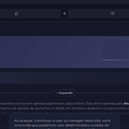
0
da
Amusnet
, disponível na
7K
. Com mecânica envolvente e gráficos 
ajustar o valor da aposta e iniciar a rodada. O jogo é fácil de enten
e da Amusnet, com tecnologia auditada e resultados aleatórios. C
Expandir
periência única em apostas esportivas e jogos online. Este site é operado pela
Ana
otérica de apostas de quota fixa no Brasil, em temática desportiva e jogos online,
MF n.º 322/2025, publicada em 17 de fevereiro de 2025 no Diário Oficial da Repúblic
os via Pix. A plataforma é licenciada e reúne dezenas de títulos da 
Ao acessar, continuar a usar ou navegar neste site, você
Ver mais
Este site utiliza cookies
s usar determinados cookies do navegador para melhorar sua experiência ao usar nos
concorda que podemos usar determinados cookies do
interfere na sua privacidade.