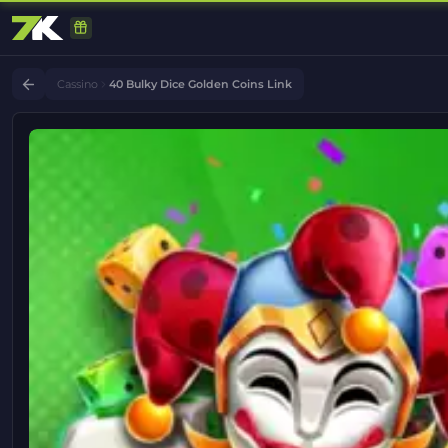
Cassino
40 Bulky Dice Golden Coins Link