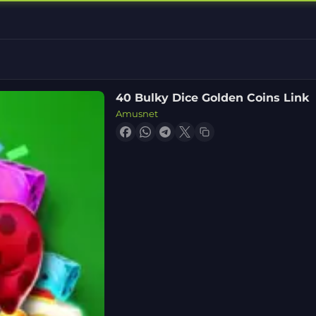
40 Bulky Dice Golden Coins Link
Amusnet