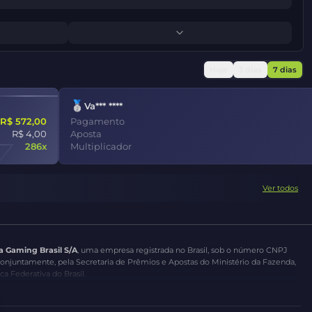
Hoje
3 dias
7 dias
🥈
de qualidade, oferece uma experiência completa para quem
Va*** ****
R$ 572,00
Pagamento
R$ 4,00
Aposta
286
x
Multiplicador
der e indicado tanto para quem está começando quanto para
Ver todos
om RTP médio de
96.50%
, oferece uma boa relação entre risco e
 Gaming Brasil S/A
, uma empresa registrada no Brasil, sob o número CNPJ
 conjuntamente, pela Secretaria de Prêmios e Apostas do Ministério da Fazenda,
a Federativa do Brasil.
Amusnet e demais provedores parceiros. Jogue com
so site. Utilizamos cookies apenas para melhorar a sua experiência e isso não