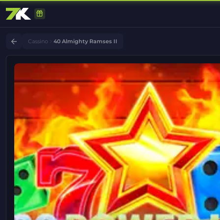
Cassino
40 Almighty Ramses II