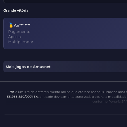
40 Almighty Ramses II
Grande vitória
Amusnet
🥇
40 Almighty Ramses II
An*** ****
é um jogo de cassino online da
Amusne
e oportunidades de prêmios em cada rodada.
Pagamento
Aposta
Como jogar 40 Almighty Ramses II na 7K
Multiplicador
Para começar a jogar
40 Almighty Ramses II
, basta ajustar o 
experientes da Amusnet.
Sobre o 40 Almighty Ramses II
Mais jogos de Amusnet
O
40 Almighty Ramses II
segue o padrão de qualidade da Amus
partida.
Por que jogar 40 Almighty Ramses II na 7K
7K
é um site de entretenimento online que oferece aos seus usuários uma ex
Na
7K
, você joga com total segurança, suporte rápido e depósit
55.933.850/0001-34
, entidade devidamente autorizada a operar a modalidade l
conforme Portaria SPA/
responsabilidade!
Ao acessar, continuar a usar ou navegar neste site, você concorda que podemo
O uso desta plata