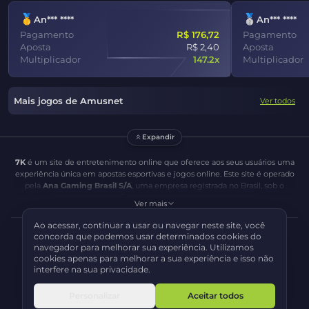
🥇
🥈
30 Spicy Fruits
An*** ****
é um jogo de cassino online da
Amusnet
An*** ****
,
disponível na
7K
. Com mecânica envolvente e gráficos de
Pagamento
R$ 176,72
Pagamento
Aposta
R$ 2,40
Aposta
qualidade, oferece uma experiência completa para quem
Multiplicador
147.2
x
Multiplicador
busca diversão e oportunidades de prêmios em cada
rodada.
Mais jogos de Amusnet
Ver todos
Como jogar 30 Spicy Fruits na 7K
Para começar a jogar
30 Spicy Fruits
, basta ajustar o valor
da aposta e iniciar a rodada. O jogo é fácil de entender e
Expandir
indicado tanto para quem está começando quanto para
7K
é um site de entretenimento online que oferece aos seus usuários uma
jogadores experientes da Amusnet.
experiência única em apostas esportivas e jogos online. Este site é operado
pela
Ana Gaming Brasil S/A
, uma empresa registrada no Brasil, sob o
Sobre o 30 Spicy Fruits
número CNPJ
55.933.850/0001-34
, entidade devidamente autorizada a
Ver mais
O
30 Spicy Fruits
segue o padrão de qualidade da
operar a modalidade lotérica de apostas de quota fixa no Brasil, em
temática desportiva e jogos online, conjuntamente, pela Secretaria de
Amusnet, com tecnologia auditada e resultados aleatórios.
Ao acessar, continuar a usar ou navegar neste site, você
Este site utiliza cookies
Prêmios e Apostas do Ministério da Fazenda, conforme Portaria SPA/MF
+18 · JOGUE COM
Com RTP médio de
97%
, oferece uma boa relação entre
concorda que podemos usar determinados cookies do
n.º 322/2025, publicada em 17 de fevereiro de 2025 no Diário Oficial da
RESPONSABILIDADE
navegador para melhorar sua experiência. Utilizamos
risco e retorno a cada partida.
República Federativa do Brasil.
cookies apenas para melhorar a sua experiência e isso não
APOSTA NÃO É
INVESTIMENTO
interfere na sua privacidade.
Por que jogar 30 Spicy Fruits na 7K
Ao acessar, continuar a usar ou navegar neste site, você concorda que
podemos usar determinados cookies do navegador para melhorar sua
Na
7K
, você joga com total segurança, suporte rápido e
Personalizar
Aceitar todos
experiência ao usar nosso site. Utilizamos cookies apenas para melhorar a
depósitos via Pix. A plataforma é licenciada e reúne