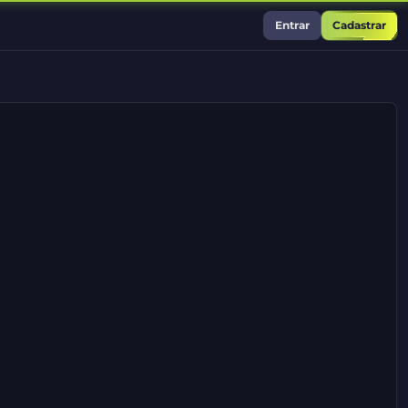
Entrar
Cadastrar