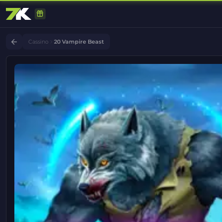
Cassino
20 Vampire Beast