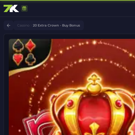
Cassino
20 Extra Crown - Buy Bonus