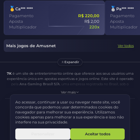
🥇
🥈
20 Diamond Plus
Ca*** ****
é um jogo de cassino online da
Pa*** ****
Amusnet
, disponível na
7K
. Com mecânica envolvente e
Pagamento
R$ 220,00
Pagamento
Aposta
R$ 2,00
Aposta
gráficos de qualidade, oferece uma experiência completa
Multiplicador
220
x
Multiplicador
para quem busca diversão e oportunidades de prêmios em
cada rodada.
Mais jogos de Amusnet
Ver todos
Como jogar 20 Diamond Plus na 7K
Para começar a jogar
20 Diamond Plus
, basta ajustar o
valor da aposta e iniciar a rodada. O jogo é fácil de entender
Expandir
e indicado tanto para quem está começando quanto para
7K
é um site de entretenimento online que oferece aos seus usuários uma
jogadores experientes da Amusnet.
experiência única em apostas esportivas e jogos online. Este site é operado
pela
Ana Gaming Brasil S/A
, uma empresa registrada no Brasil, sob o
Sobre o 20 Diamond Plus
número CNPJ
55.933.850/0001-34
, entidade devidamente autorizada a
Ver mais
O
20 Diamond Plus
segue o padrão de qualidade da
operar a modalidade lotérica de apostas de quota fixa no Brasil, em
temática desportiva e jogos online, conjuntamente, pela Secretaria de
Amusnet, com tecnologia auditada e resultados aleatórios.
Ao acessar, continuar a usar ou navegar neste site, você
Este site utiliza cookies
Prêmios e Apostas do Ministério da Fazenda, conforme Portaria SPA/MF
+18 · JOGUE COM
Com RTP médio de
97%
, oferece uma boa relação entre
concorda que podemos usar determinados cookies do
n.º 322/2025, publicada em 17 de fevereiro de 2025 no Diário Oficial da
RESPONSABILIDADE
navegador para melhorar sua experiência. Utilizamos
risco e retorno a cada partida.
República Federativa do Brasil.
cookies apenas para melhorar a sua experiência e isso não
APOSTA NÃO É
INVESTIMENTO
interfere na sua privacidade.
Por que jogar 20 Diamond Plus na 7K
Ao acessar, continuar a usar ou navegar neste site, você concorda que
podemos usar determinados cookies do navegador para melhorar sua
Na
7K
, você joga com total segurança, suporte rápido e
Personalizar
Aceitar todos
experiência ao usar nosso site. Utilizamos cookies apenas para melhorar a
depósitos via Pix. A plataforma é licenciada e reúne