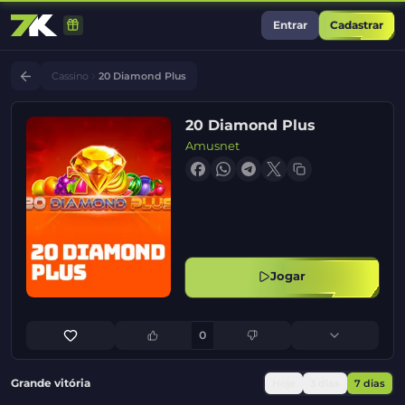
Entrar
Cadastrar
Cassino
20 Diamond Plus
20 Diamond Plus
Amusnet
Jogar
0
20 Diamond Plus
Grande vitória
Hoje
3 dias
7 dias
Amusnet