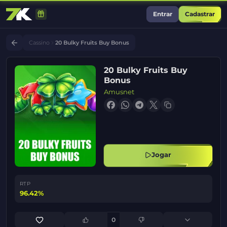
Entrar
Cadastrar
Cassino
20 Bulky Fruits Buy Bonus
20 Bulky Fruits Buy
Bonus
Amusnet
Jogar
RTP
96.42%
0