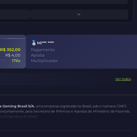
🥈
Mi*** ****
e e gráficos de qualidade, oferece uma experiência completa
R$ 352,00
Pagamento
R$ 4,00
Aposta
176
x
Multiplicador
ácil de entender e indicado tanto para quem está começando
Ver todos
aleatórios. Com RTP médio de
96.50%
, oferece uma boa relação
 Gaming Brasil S/A
, uma empresa registrada no Brasil, sob o número CNPJ
 conjuntamente, pela Secretaria de Prêmios e Apostas do Ministério da Fazenda,
a Federativa do Brasil.
Amusnet e demais provedores parceiros. Jogue com
so site. Utilizamos cookies apenas para melhorar a sua experiência e isso não