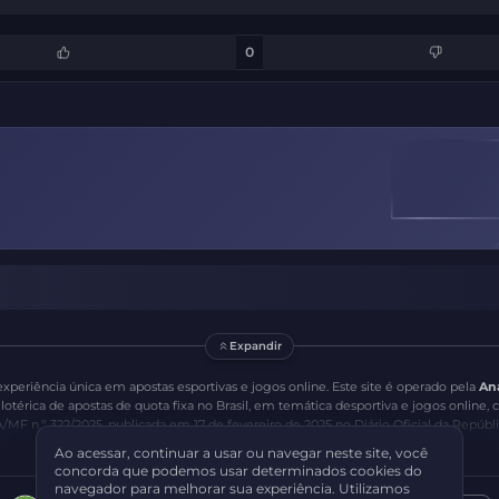
0
ssino online da
Amusnet
, disponível na
7K
. Com mecânica envolvent
 rodada.
a 7K
 Link
, basta ajustar o valor da aposta e iniciar a rodada. O jogo é f
Expandir
o de qualidade da Amusnet, com tecnologia auditada e resultados 
periência única em apostas esportivas e jogos online. Este site é operado pela
Ana
otérica de apostas de quota fixa no Brasil, em temática desportiva e jogos online,
 na 7K
MF n.º 322/2025, publicada em 17 de fevereiro de 2025 no Diário Oficial da Repúblic
os via Pix. A plataforma é licenciada e reúne dezenas de títulos da 
Ao acessar, continuar a usar ou navegar neste site, você
Ver mais
Este site utiliza cookies
s usar determinados cookies do navegador para melhorar sua experiência ao usar nos
concorda que podemos usar determinados cookies do
interfere na sua privacidade.
navegador para melhorar sua experiência. Utilizamos