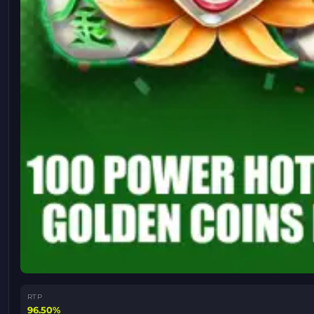
RTP
96.50%