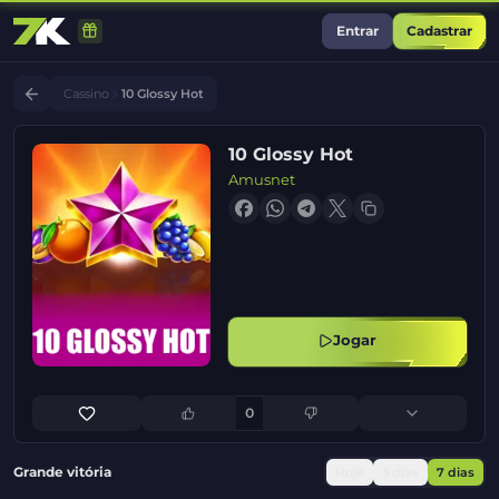
Entrar
Cadastrar
Cassino
10 Glossy Hot
10 Glossy Hot
Amusnet
Jogar
0
10 Glossy Hot
Grande vitória
Hoje
3 dias
7 dias
Amusnet