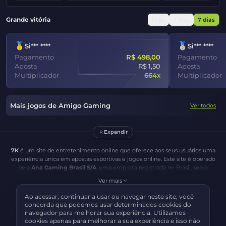
Fruits and Coins
Grande vitória
Hoje
3 dias
7 dias
Amigo Gaming
🥇
🥈
Fruits and Coins
Si*** ****
é um jogo de cassino online da
Amigo
Si*** ****
Gaming
, disponível na
7K
. Com mecânica envolvente e
Pagamento
R$ 498,00
Pagamento
Aposta
R$ 1,50
Aposta
gráficos de qualidade, oferece uma experiência completa
Multiplicador
664
x
Multiplicador
para quem busca diversão e oportunidades de prêmios em
cada rodada.
Mais jogos de Amigo Gaming
Ver todos
Como jogar Fruits and Coins na 7K
Para começar a jogar
Fruits and Coins
, basta ajustar o valor
da aposta e iniciar a rodada. O jogo é fácil de entender e
Expandir
indicado tanto para quem está começando quanto para
7K
é um site de entretenimento online que oferece aos seus usuários uma
jogadores experientes da Amigo Gaming.
experiência única em apostas esportivas e jogos online. Este site é operado
pela
Ana Gaming Brasil S/A
, uma empresa registrada no Brasil, sob o
Sobre o Fruits and Coins
número CNPJ
55.933.850/0001-34
, entidade devidamente autorizada a
Ver mais
O
Fruits and Coins
segue o padrão de qualidade da Amigo
operar a modalidade lotérica de apostas de quota fixa no Brasil, em
temática desportiva e jogos online, conjuntamente, pela Secretaria de
Gaming, com tecnologia auditada e resultados aleatórios.
Ao acessar, continuar a usar ou navegar neste site, você
Este site utiliza cookies
Prêmios e Apostas do Ministério da Fazenda, conforme Portaria SPA/MF
+18 · JOGUE COM
Com RTP médio de
96.00%
, oferece uma boa relação entre
concorda que podemos usar determinados cookies do
n.º 322/2025, publicada em 17 de fevereiro de 2025 no Diário Oficial da
RESPONSABILIDADE
navegador para melhorar sua experiência. Utilizamos
risco e retorno a cada partida.
República Federativa do Brasil.
cookies apenas para melhorar a sua experiência e isso não
APOSTA NÃO É