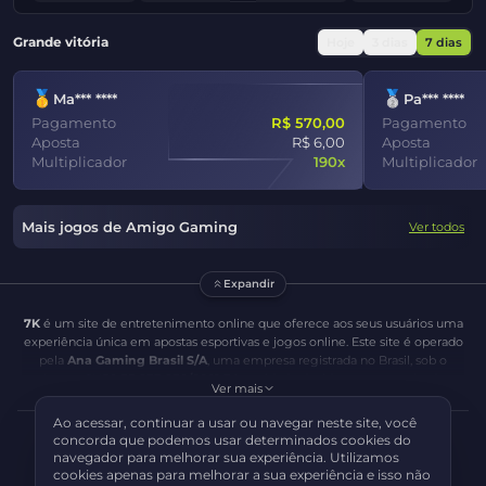
Blazing Crown Deluxe
Grande vitória
Hoje
3 dias
7 dias
Amigo Gaming
🥇
🥈
Blazing Crown Deluxe
Ma*** ****
é um jogo de cassino online da
Pa*** ****
Amigo Gaming
, disponível na
7K
. Com mecânica
Pagamento
R$ 570,00
Pagamento
Aposta
R$ 6,00
Aposta
envolvente e gráficos de qualidade, oferece uma
Multiplicador
190
x
Multiplicador
experiência completa para quem busca diversão e
oportunidades de prêmios em cada rodada.
Mais jogos de Amigo Gaming
Ver todos
Como jogar Blazing Crown Deluxe na 7K
Para começar a jogar
Blazing Crown Deluxe
, basta ajustar o
valor da aposta e iniciar a rodada. O jogo é fácil de entender
Expandir
e indicado tanto para quem está começando quanto para
7K
é um site de entretenimento online que oferece aos seus usuários uma
jogadores experientes da Amigo Gaming.
experiência única em apostas esportivas e jogos online. Este site é operado
pela
Ana Gaming Brasil S/A
, uma empresa registrada no Brasil, sob o
Sobre o Blazing Crown Deluxe
número CNPJ
55.933.850/0001-34
, entidade devidamente autorizada a
Ver mais
O
Blazing Crown Deluxe
segue o padrão de qualidade da
operar a modalidade lotérica de apostas de quota fixa no Brasil, em
temática desportiva e jogos online, conjuntamente, pela Secretaria de
Amigo Gaming, com tecnologia auditada e resultados
Ao acessar, continuar a usar ou navegar neste site, você
Este site utiliza cookies
Prêmios e Apostas do Ministério da Fazenda, conforme Portaria SPA/MF
+18 · JOGUE COM
aleatórios. Com RTP médio de
96.00%
, oferece uma boa
concorda que podemos usar determinados cookies do
n.º 322/2025, publicada em 17 de fevereiro de 2025 no Diário Oficial da
RESPONSABILIDADE
navegador para melhorar sua experiência. Utilizamos
relação entre risco e retorno a cada partida.
República Federativa do Brasil.
cookies apenas para melhorar a sua experiência e isso não
APOSTA NÃO É