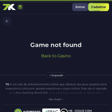
Entrar
Cadastrar
Game not found
Back to Casino
Expandir
7K
é um site de entretenimento online que oferece aos seus usuários uma
experiência única em apostas esportivas e jogos online. Este site é operado
pela
Ana Gaming Brasil S/A
, uma empresa registrada no Brasil, sob o
número CNPJ
55.933.850/0001-34
, entidade devidamente autorizada a
Ver mais
operar a modalidade lotérica de apostas de quota fixa no Brasil, em
temática desportiva e jogos online, conjuntamente, pela Secretaria de
Prêmios e Apostas do Ministério da Fazenda, conforme Portaria SPA/MF
+18 · JOGUE COM