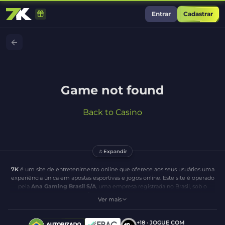
Entrar
Cadastrar
Game not found
Back to Casino
Expandir
7K
é um site de entretenimento online que oferece aos seus usuários uma
experiência única em apostas esportivas e jogos online. Este site é operado
pela
Ana Gaming Brasil S/A
, uma empresa registrada no Brasil, sob o
número CNPJ
55.933.850/0001-34
, entidade devidamente autorizada a
Ver mais
operar a modalidade lotérica de apostas de quota fixa no Brasil, em
temática desportiva e jogos online, conjuntamente, pela Secretaria de
Prêmios e Apostas do Ministério da Fazenda, conforme Portaria SPA/MF
+18 · JOGUE COM