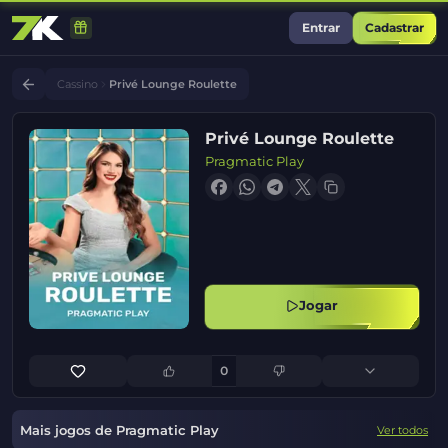
Entrar
Cadastrar
Cassino
Privé Lounge Roulette
Privé Lounge Roulette
Pragmatic Play
Jogar
0
Privé Lounge Roulette
Mais jogos de Pragmatic Play
Ver todos
Pragmatic Play