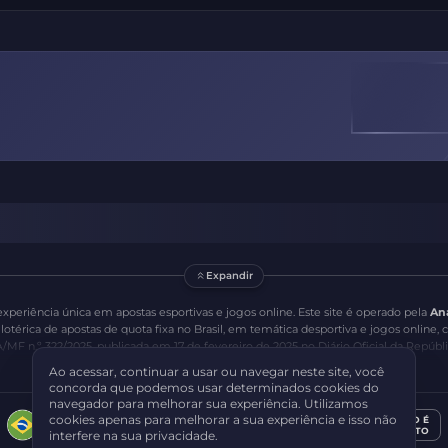
ic Play
, disponível na
7K
. Com mecânica envolvente e gráficos de 
valor da aposta e iniciar a rodada. O jogo é fácil de entender e indi
matic Play, com tecnologia auditada e resultados aleatórios. Com 
Expandir
periência única em apostas esportivas e jogos online. Este site é operado pela
Ana
otérica de apostas de quota fixa no Brasil, em temática desportiva e jogos online,
s via Pix. A plataforma é licenciada e reúne dezenas de títulos da P
MF n.º 322/2025, publicada em 17 de fevereiro de 2025 no Diário Oficial da Repúblic
Ao acessar, continuar a usar ou navegar neste site, você
Ver mais
Este site utiliza cookies
s usar determinados cookies do navegador para melhorar sua experiência ao usar nos
concorda que podemos usar determinados cookies do
interfere na sua privacidade.
navegador para melhorar sua experiência. Utilizamos
+18 · JOGUE COM
cookies apenas para melhorar a sua experiência e isso não
APOSTA NÃO É
forma é proibido para
beneficiários de Bolsa Família e Benefício de Prestação 
RESPONSABILIDADE
INVESTIMENTO
interfere na sua privacidade.