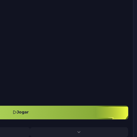
Jogar