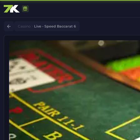
Cassino
Live - Speed Baccarat 6