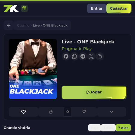
Entrar
Cadastrar
Cassino
Live - ONE Blackjack
Live - ONE Blackjack
Pragmatic Play
Jogar
0
Live - ONE Blackjack
Grande vitória
Hoje
3 dias
7 dias
Pragmatic Play