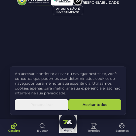
n.º 322/2025, publicada em 17 de fevereiro de 2025 no Diário Oficial da
RESPONSABILIDADE
República Federativa do Brasil.
APOSTA NÃO É
INVESTIMENTO
Ao acessar, continuar a usar ou navegar neste site, você concorda que
podemos usar determinados cookies do navegador para melhorar sua
experiência ao usar nosso site. Utilizamos cookies apenas para melhorar a
sua experiência e isso não interfere na sua privacidade.
O uso desta plataforma é proibido para
beneficiários de Bolsa Família e
Benefício de Prestação Continuada (BPC).
Ao acessar, continuar a usar ou navegar neste site, você
Este site utiliza cookies
concorda que podemos usar determinados cookies do
navegador para melhorar sua experiência. Utilizamos
cookies apenas para melhorar a sua experiência e isso não
interfere na sua privacidade.
Personalizar
Aceitar todos
Menu
Cassino
Buscar
Torneios
Esportes