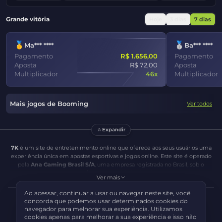
Cash Pig 2 15,000
Grande vitória
Hoje
3 dias
7 dias
Booming
🥇
🥈
Cash Pig 2 15,000
Ma*** ****
é um jogo de cassino online da
Ba*** ****
Booming
, disponível na
7K
. Com mecânica envolvente e
Pagamento
R$ 1.656,00
Pagamento
Aposta
R$ 72,00
Aposta
gráficos de qualidade, oferece uma experiência completa
Multiplicador
46
x
Multiplicador
para quem busca diversão e oportunidades de prêmios em
cada rodada.
Mais jogos de Booming
Ver todos
Como jogar Cash Pig 2 15,000 na 7K
Para começar a jogar
Cash Pig 2 15,000
, basta ajustar o
valor da aposta e iniciar a rodada. O jogo é fácil de entender
Expandir
e indicado tanto para quem está começando quanto para
7K
é um site de entretenimento online que oferece aos seus usuários uma
jogadores experientes da Booming.
experiência única em apostas esportivas e jogos online. Este site é operado
pela
Ana Gaming Brasil S/A
, uma empresa registrada no Brasil, sob o
Sobre o Cash Pig 2 15,000
número CNPJ
55.933.850/0001-34
, entidade devidamente autorizada a
Ver mais
O
Cash Pig 2 15,000
segue o padrão de qualidade da
operar a modalidade lotérica de apostas de quota fixa no Brasil, em
temática desportiva e jogos online, conjuntamente, pela Secretaria de
Booming, com tecnologia auditada e resultados aleatórios.
Ao acessar, continuar a usar ou navegar neste site, você
Este site utiliza cookies
Prêmios e Apostas do Ministério da Fazenda, conforme Portaria SPA/MF
+18 · JOGUE COM
Com RTP médio de
95.8%
, oferece uma boa relação entre
concorda que podemos usar determinados cookies do
n.º 322/2025, publicada em 17 de fevereiro de 2025 no Diário Oficial da
RESPONSABILIDADE
navegador para melhorar sua experiência. Utilizamos
risco e retorno a cada partida.
República Federativa do Brasil.
cookies apenas para melhorar a sua experiência e isso não
APOSTA NÃO É