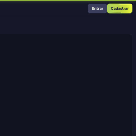
Entrar
Cadastrar