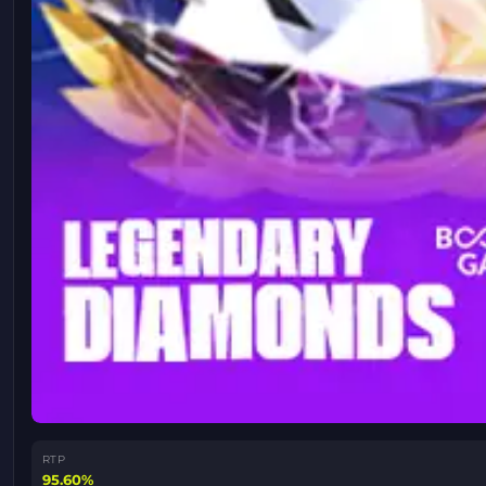
RTP
95.60%