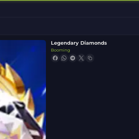
Legendary Diamonds
Booming