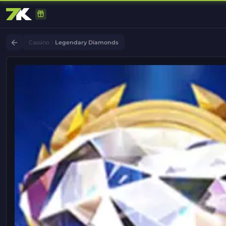
Cassino
Legendary Diamonds