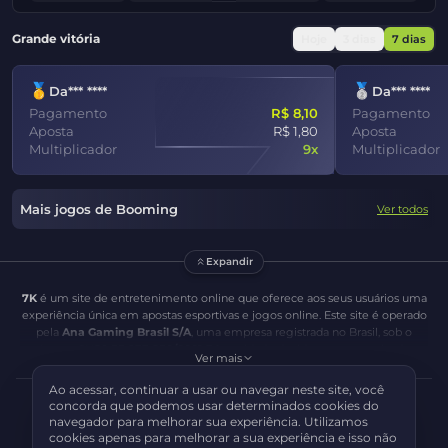
64 Presents Hold and Win
Grande vitória
Hoje
3 dias
7 dias
Booming
🥇
🥈
64 Presents Hold and Win
Da*** ****
é um jogo de cassino online da
Da*** ****
Booming
, disponível na
7K
. Com mecânica envolvente e
Pagamento
R$ 8,10
Pagamento
Aposta
R$ 1,80
Aposta
gráficos de qualidade, oferece uma experiência completa
Multiplicador
9
x
Multiplicador
para quem busca diversão e oportunidades de prêmios em
cada rodada.
Mais jogos de Booming
Ver todos
Como jogar 64 Presents Hold and Win na 7K
Para começar a jogar
64 Presents Hold and Win
, basta
ajustar o valor da aposta e iniciar a rodada. O jogo é fácil de
Expandir
entender e indicado tanto para quem está começando
7K
é um site de entretenimento online que oferece aos seus usuários uma
quanto para jogadores experientes da Booming.
experiência única em apostas esportivas e jogos online. Este site é operado
pela
Ana Gaming Brasil S/A
, uma empresa registrada no Brasil, sob o
Sobre o 64 Presents Hold and Win
número CNPJ
55.933.850/0001-34
, entidade devidamente autorizada a
Ver mais
O
64 Presents Hold and Win
segue o padrão de qualidade
operar a modalidade lotérica de apostas de quota fixa no Brasil, em
temática desportiva e jogos online, conjuntamente, pela Secretaria de
da Booming, com tecnologia auditada e resultados
Ao acessar, continuar a usar ou navegar neste site, você
Este site utiliza cookies
Prêmios e Apostas do Ministério da Fazenda, conforme Portaria SPA/MF
+18 · JOGUE COM
aleatórios. Com RTP médio de
95.9%
, oferece uma boa
concorda que podemos usar determinados cookies do
n.º 322/2025, publicada em 17 de fevereiro de 2025 no Diário Oficial da
RESPONSABILIDADE
navegador para melhorar sua experiência. Utilizamos
relação entre risco e retorno a cada partida.
República Federativa do Brasil.
cookies apenas para melhorar a sua experiência e isso não
APOSTA NÃO É