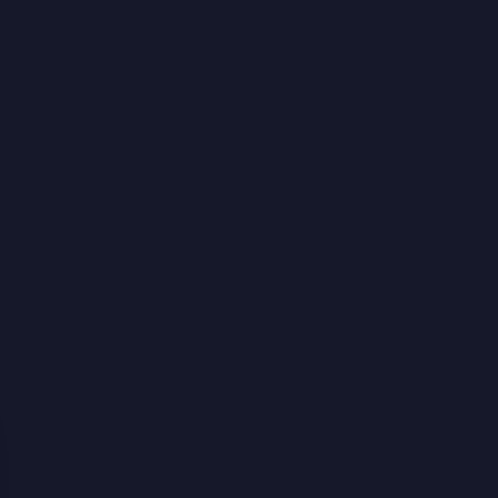
Continuada (BPC).