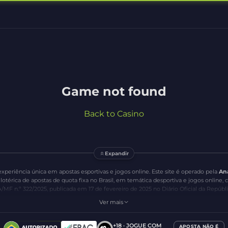
Game not found
Back to Casino
Expandir
periência única em apostas esportivas e jogos online. Este site é operado pela
Ana
otérica de apostas de quota fixa no Brasil, em temática desportiva e jogos online,
MF n.º 322/2025, publicada em 17 de fevereiro de 2025 no Diário Oficial da Repúblic
Ver mais
s usar determinados cookies do navegador para melhorar sua experiência ao usar nos
interfere na sua privacidade.
+18 · JOGUE COM
APOSTA NÃO É