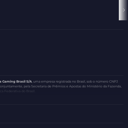
 Gaming Brasil S/A
, uma empresa registrada no Brasil, sob o número CNPJ
 conjuntamente, pela Secretaria de Prêmios e Apostas do Ministério da Fazenda,
a Federativa do Brasil.
so site. Utilizamos cookies apenas para melhorar a sua experiência e isso não
Continuada (BPC).