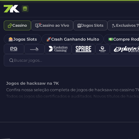
Cassino
Cassino ao Vivo
Jogos Slots
Exclusivos 
hacksaw
🎰
🚀
💵
Jogos Slots
Crash Ganhando Muito
Compre Rod
Jogos de hacksaw na 7K
Confira nossa seleção completa de jogos de hacksaw no cassino 7K
Todos os jogos são certificados e auditados. Novos títulos de h