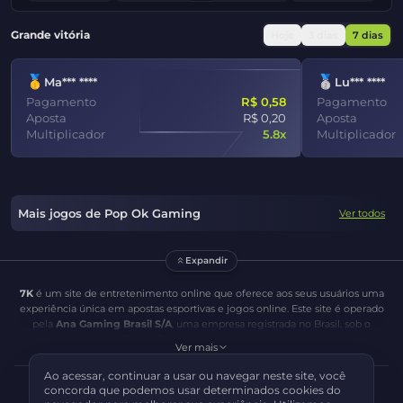
Tiki Quest
Grande vitória
Hoje
3 dias
7 dias
Pop Ok Gaming
🥇
🥈
Tiki Quest
Ma*** ****
é um jogo de cassino online da
Pop Ok Gaming
Lu*** ****
,
disponível na
7K
. Com mecânica envolvente e gráficos de
Pagamento
R$ 0,58
Pagamento
Aposta
R$ 0,20
Aposta
qualidade, oferece uma experiência completa para quem
Multiplicador
5.8
x
Multiplicador
busca diversão e oportunidades de prêmios em cada
rodada.
Como jogar Tiki Quest na 7K
Mais jogos de Pop Ok Gaming
Para começar a jogar
Tiki Quest
, basta ajustar o valor da
Ver todos
aposta e iniciar a rodada. O jogo é fácil de entender e
indicado tanto para quem está começando quanto para
Expandir
jogadores experientes da Pop Ok Gaming.
7K
é um site de entretenimento online que oferece aos seus usuários uma
Sobre o Tiki Quest
experiência única em apostas esportivas e jogos online. Este site é operado
pela
Ana Gaming Brasil S/A
, uma empresa registrada no Brasil, sob o
O
Tiki Quest
segue o padrão de qualidade da Pop Ok
número CNPJ
55.933.850/0001-34
, entidade devidamente autorizada a
Gaming, com tecnologia auditada e resultados aleatórios.
Ver mais
operar a modalidade lotérica de apostas de quota fixa no Brasil, em
Com RTP médio de
96.67%
, oferece uma boa relação entre
temática desportiva e jogos online, conjuntamente, pela Secretaria de
Ao acessar, continuar a usar ou navegar neste site, você
Este site utiliza cookies
risco e retorno a cada partida.
Prêmios e Apostas do Ministério da Fazenda, conforme Portaria SPA/MF
+18 · JOGUE COM
concorda que podemos usar determinados cookies do
n.º 322/2025, publicada em 17 de fevereiro de 2025 no Diário Oficial da
RESPONSABILIDADE