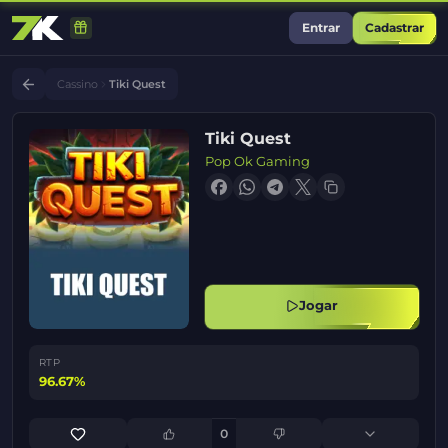
Entrar
Cadastrar
Cassino
Tiki Quest
Tiki Quest
Pop Ok Gaming
Jogar
RTP
96.67%
0