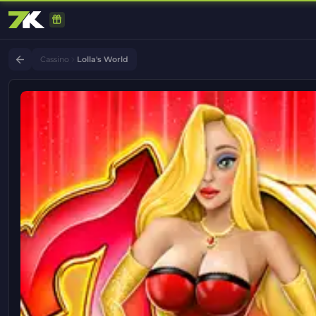
Cassino
Lolla's World