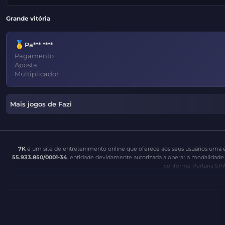
Lolla's World
Grande vitória
Fazi
🥇
Lolla's World
Pa*** ****
é um jogo de cassino online da
Fazi
, disponível na
oportunidades de prêmios em cada rodada.
Pagamento
Aposta
Como jogar Lolla's World na 7K
Multiplicador
Para começar a jogar
Lolla's World
, basta ajustar o valor da ap
Fazi.
Mais jogos de Fazi
Sobre o Lolla's World
O
Lolla's World
segue o padrão de qualidade da Fazi, com tecno
Por que jogar Lolla's World na 7K
7K
é um site de entretenimento online que oferece aos seus usuários uma ex
55.933.850/0001-34
, entidade devidamente autorizada a operar a modalidade l
Na
7K
, você joga com total segurança, suporte rápido e depósito
conforme Portaria SPA/
Ao acessar, continuar a usar ou navegar neste site, você concorda que podemo
O uso desta plata