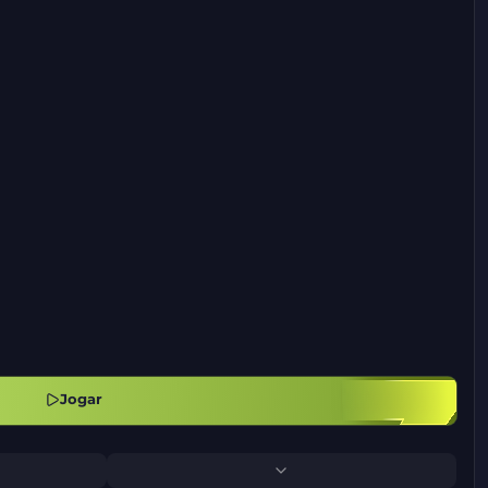
Jogar