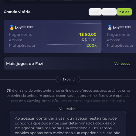
Crystal Joker Hot
Grande vitória
Hoje
3 dias
7 dias
Fazi
🥇
🥈
Crystal Joker Hot
Ma*** ****
é um jogo de cassino online da
Fazi
Ma*** ****
,
disponível na
7K
. Com mecânica envolvente e gráficos de
Pagamento
R$ 80,00
Pagamento
Aposta
R$ 0,80
Aposta
qualidade, oferece uma experiência completa para quem
Multiplicador
200
x
Multiplicador
busca diversão e oportunidades de prêmios em cada
rodada.
Mais jogos de Fazi
Ver todos
Como jogar Crystal Joker Hot na 7K
Para começar a jogar
Crystal Joker Hot
, basta ajustar o
valor da aposta e iniciar a rodada. O jogo é fácil de entender
Expandir
e indicado tanto para quem está começando quanto para
7K
é um site de entretenimento online que oferece aos seus usuários uma
jogadores experientes da Fazi.
experiência única em apostas esportivas e jogos online. Este site é operado
pela
Ana Gaming Brasil S/A
, uma empresa registrada no Brasil, sob o
Sobre o Crystal Joker Hot
número CNPJ
55.933.850/0001-34
, entidade devidamente autorizada a
Ver mais
O
Crystal Joker Hot
segue o padrão de qualidade da Fazi,
operar a modalidade lotérica de apostas de quota fixa no Brasil, em
temática desportiva e jogos online, conjuntamente, pela Secretaria de
com tecnologia auditada e resultados aleatórios. Com RTP
Ao acessar, continuar a usar ou navegar neste site, você
Este site utiliza cookies
Prêmios e Apostas do Ministério da Fazenda, conforme Portaria SPA/MF
+18 · JOGUE COM
médio de
96.58%
, oferece uma boa relação entre risco e
concorda que podemos usar determinados cookies do
n.º 322/2025, publicada em 17 de fevereiro de 2025 no Diário Oficial da
RESPONSABILIDADE
navegador para melhorar sua experiência. Utilizamos
retorno a cada partida.
República Federativa do Brasil.
cookies apenas para melhorar a sua experiência e isso não
APOSTA NÃO É