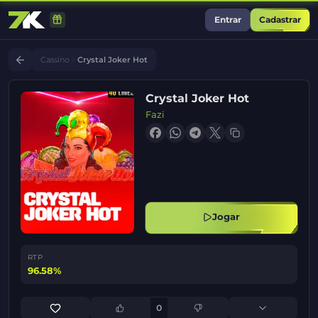
Entrar
Cadastrar
Cassino
Crystal Joker Hot
Crystal Joker Hot
Fazi
Jogar
RTP
96.58%
0