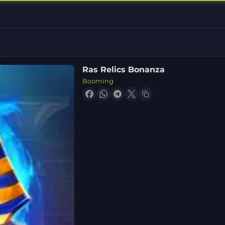
Ras Relics Bonanza
Booming