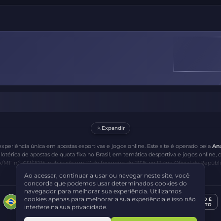
disponível na
7K
. Com mecânica envolvente e gráficos de qualidade,
r da aposta e iniciar a rodada. O jogo é fácil de entender e indicad
, com tecnologia auditada e resultados aleatórios. Com RTP médio 
Expandir
periência única em apostas esportivas e jogos online. Este site é operado pela
Ana
otérica de apostas de quota fixa no Brasil, em temática desportiva e jogos online,
MF n.º 322/2025, publicada em 17 de fevereiro de 2025 no Diário Oficial da Repúblic
os via Pix. A plataforma é licenciada e reúne dezenas de títulos da 
Ao acessar, continuar a usar ou navegar neste site, você
Ver mais
Este site utiliza cookies
s usar determinados cookies do navegador para melhorar sua experiência ao usar nos
concorda que podemos usar determinados cookies do
interfere na sua privacidade.
navegador para melhorar sua experiência. Utilizamos
+18 · JOGUE COM
cookies apenas para melhorar a sua experiência e isso não
APOSTA NÃO É
forma é proibido para
beneficiários de Bolsa Família e Benefício de Prestação 
RESPONSABILIDADE
INVESTIMENTO
interfere na sua privacidade.