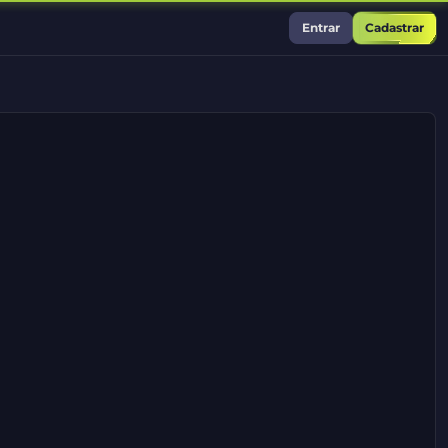
Entrar
Cadastrar