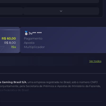
🥈
Ju*** ****
 uma experiência completa para quem busca diversão e
R$ 60,00
Pagamento
R$ 8,00
Aposta
15
x
Multiplicador
ara quem está começando quanto para jogadores experientes da
Ver todos
%
, oferece uma boa relação entre risco e retorno a cada partida.
 Gaming Brasil S/A
, uma empresa registrada no Brasil, sob o número CNPJ
 conjuntamente, pela Secretaria de Prêmios e Apostas do Ministério da Fazenda,
a Federativa do Brasil.
BGaming e demais provedores parceiros. Jogue com
so site. Utilizamos cookies apenas para melhorar a sua experiência e isso não