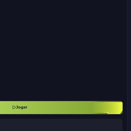
Jogar