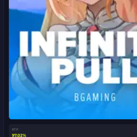
RTP
97.02%