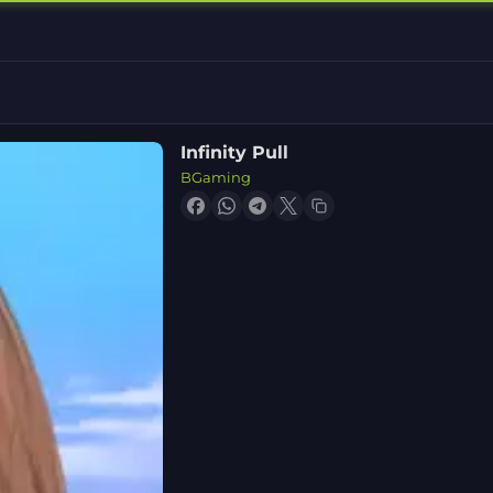
Infinity Pull
BGaming