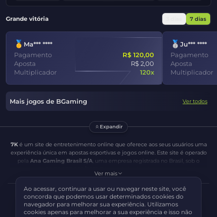
Gold Rush with Johnny Cash
Grande vitória
3 dias
7 dias
BGaming
🥇
🥈
Gold Rush with Johnny Cash
Ma*** ****
é um jogo de cassino online
Ju*** ****
da
BGaming
, disponível na
7K
. Com mecânica envolvente e
Pagamento
R$ 120,00
Pagamento
Aposta
R$ 2,00
Aposta
gráficos de qualidade, oferece uma experiência completa
Multiplicador
120
x
Multiplicador
para quem busca diversão e oportunidades de prêmios em
cada rodada.
Mais jogos de BGaming
Ver todos
Como jogar Gold Rush with Johnny Cash na 7K
Para começar a jogar
Gold Rush with Johnny Cash
, basta
ajustar o valor da aposta e iniciar a rodada. O jogo é fácil de
Expandir
entender e indicado tanto para quem está começando
7K
é um site de entretenimento online que oferece aos seus usuários uma
quanto para jogadores experientes da BGaming.
experiência única em apostas esportivas e jogos online. Este site é operado
pela
Ana Gaming Brasil S/A
, uma empresa registrada no Brasil, sob o
Sobre o Gold Rush with Johnny Cash
número CNPJ
55.933.850/0001-34
, entidade devidamente autorizada a
Ver mais
O
Gold Rush with Johnny Cash
segue o padrão de
operar a modalidade lotérica de apostas de quota fixa no Brasil, em
temática desportiva e jogos online, conjuntamente, pela Secretaria de
qualidade da BGaming, com tecnologia auditada e
Ao acessar, continuar a usar ou navegar neste site, você
Este site utiliza cookies
Prêmios e Apostas do Ministério da Fazenda, conforme Portaria SPA/MF
+18 · JOGUE COM
resultados aleatórios. Com RTP médio de
96.08%
, oferece
concorda que podemos usar determinados cookies do
n.º 322/2025, publicada em 17 de fevereiro de 2025 no Diário Oficial da
RESPONSABILIDADE
navegador para melhorar sua experiência. Utilizamos
uma boa relação entre risco e retorno a cada partida.
República Federativa do Brasil.
cookies apenas para melhorar a sua experiência e isso não
APOSTA NÃO É