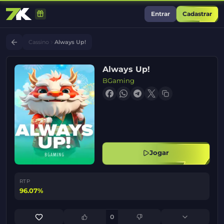
Entrar
Cadastrar
Cassino
Always Up!
Always Up!
BGaming
Jogar
RTP
96.07%
0