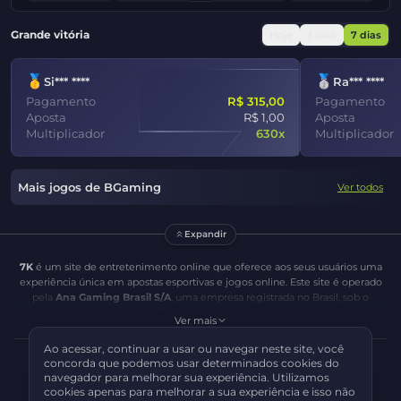
Always Up!
Grande vitória
Hoje
3 dias
7 dias
BGaming
🥇
🥈
Always Up!
Si*** ****
é um jogo de cassino online da
BGaming
Ra*** ****
,
disponível na
7K
. Com mecânica envolvente e gráficos de
Pagamento
R$ 315,00
Pagamento
Aposta
R$ 1,00
Aposta
qualidade, oferece uma experiência completa para quem
Multiplicador
630
x
Multiplicador
busca diversão e oportunidades de prêmios em cada
rodada.
Mais jogos de BGaming
Ver todos
Como jogar Always Up! na 7K
Para começar a jogar
Always Up!
, basta ajustar o valor da
aposta e iniciar a rodada. O jogo é fácil de entender e
Expandir
indicado tanto para quem está começando quanto para
7K
é um site de entretenimento online que oferece aos seus usuários uma
jogadores experientes da BGaming.
experiência única em apostas esportivas e jogos online. Este site é operado
pela
Ana Gaming Brasil S/A
, uma empresa registrada no Brasil, sob o
Sobre o Always Up!
número CNPJ
55.933.850/0001-34
, entidade devidamente autorizada a
Ver mais
O
Always Up!
segue o padrão de qualidade da BGaming,
operar a modalidade lotérica de apostas de quota fixa no Brasil, em
temática desportiva e jogos online, conjuntamente, pela Secretaria de
com tecnologia auditada e resultados aleatórios. Com RTP
Ao acessar, continuar a usar ou navegar neste site, você
Este site utiliza cookies
Prêmios e Apostas do Ministério da Fazenda, conforme Portaria SPA/MF
+18 · JOGUE COM
médio de
96.07%
, oferece uma boa relação entre risco e
concorda que podemos usar determinados cookies do
n.º 322/2025, publicada em 17 de fevereiro de 2025 no Diário Oficial da
RESPONSABILIDADE
navegador para melhorar sua experiência. Utilizamos
retorno a cada partida.
República Federativa do Brasil.
cookies apenas para melhorar a sua experiência e isso não
APOSTA NÃO É