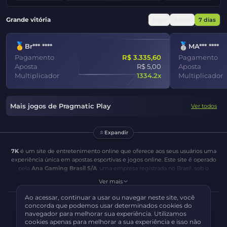
Wisdom of Athena
Grande vitória
Hoje
3 dias
7 dias
Pragmatic Play
🥇
🥈
Wisdom of Athena
Br*** ****
é um jogo de cassino online da
MA*** ****
Pragmatic Play
, disponível na
7K
. Com mecânica
Pagamento
R$ 3.335,60
Pagamento
Aposta
R$ 5,00
Aposta
envolvente e gráficos de qualidade, oferece uma
Multiplicador
1334.2
x
Multiplicador
experiência completa para quem busca diversão e
oportunidades de prêmios em cada rodada.
Mais jogos de Pragmatic Play
Ver todos
Como jogar Wisdom of Athena na 7K
Para começar a jogar
Wisdom of Athena
, basta ajustar o
valor da aposta e iniciar a rodada. O jogo é fácil de entender
Expandir
e indicado tanto para quem está começando quanto para
7K
é um site de entretenimento online que oferece aos seus usuários uma
jogadores experientes da Pragmatic Play.
experiência única em apostas esportivas e jogos online. Este site é operado
pela
Ana Gaming Brasil S/A
, uma empresa registrada no Brasil, sob o
Sobre o Wisdom of Athena
número CNPJ
55.933.850/0001-34
, entidade devidamente autorizada a
Ver mais
O
Wisdom of Athena
segue o padrão de qualidade da
operar a modalidade lotérica de apostas de quota fixa no Brasil, em
temática desportiva e jogos online, conjuntamente, pela Secretaria de
Pragmatic Play, com tecnologia auditada e resultados
Ao acessar, continuar a usar ou navegar neste site, você
Este site utiliza cookies
Prêmios e Apostas do Ministério da Fazenda, conforme Portaria SPA/MF
+18 · JOGUE COM
aleatórios. Com RTP médio de
96.07%
, oferece uma boa
concorda que podemos usar determinados cookies do
n.º 322/2025, publicada em 17 de fevereiro de 2025 no Diário Oficial da
RESPONSABILIDADE
navegador para melhorar sua experiência. Utilizamos
relação entre risco e retorno a cada partida.
República Federativa do Brasil.
cookies apenas para melhorar a sua experiência e isso não
APOSTA NÃO É