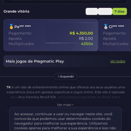
Starlight Princess
Grande vitória
Hoje
3 dias
7 dias
Pragmatic Play
🥇
🥈
Starlight Princess
Pa*** ****
é um jogo de cassino online da
Cl*** ****
Pragmatic Play
, disponível na
7K
. Com mecânica
Pagamento
R$ 4.350,00
Pagamento
Aposta
R$ 2,00
Aposta
envolvente e gráficos de qualidade, oferece uma
Multiplicador
4350
x
Multiplicador
experiência completa para quem busca diversão e
oportunidades de prêmios em cada rodada.
Mais jogos de Pragmatic Play
Ver todos
Como jogar Starlight Princess na 7K
Para começar a jogar
Starlight Princess
, basta ajustar o
valor da aposta e iniciar a rodada. O jogo é fácil de entender
Expandir
e indicado tanto para quem está começando quanto para
7K
é um site de entretenimento online que oferece aos seus usuários uma
jogadores experientes da Pragmatic Play.
experiência única em apostas esportivas e jogos online. Este site é operado
pela
Ana Gaming Brasil S/A
, uma empresa registrada no Brasil, sob o
Sobre o Starlight Princess
número CNPJ
55.933.850/0001-34
, entidade devidamente autorizada a
Ver mais
O
Starlight Princess
segue o padrão de qualidade da
operar a modalidade lotérica de apostas de quota fixa no Brasil, em
temática desportiva e jogos online, conjuntamente, pela Secretaria de
Pragmatic Play, com tecnologia auditada e resultados
Ao acessar, continuar a usar ou navegar neste site, você
Este site utiliza cookies
Prêmios e Apostas do Ministério da Fazenda, conforme Portaria SPA/MF
+18 · JOGUE COM
aleatórios. Com RTP médio de
96.50%
, oferece uma boa
concorda que podemos usar determinados cookies do
n.º 322/2025, publicada em 17 de fevereiro de 2025 no Diário Oficial da
RESPONSABILIDADE
navegador para melhorar sua experiência. Utilizamos
relação entre risco e retorno a cada partida.
República Federativa do Brasil.
cookies apenas para melhorar a sua experiência e isso não
APOSTA NÃO É