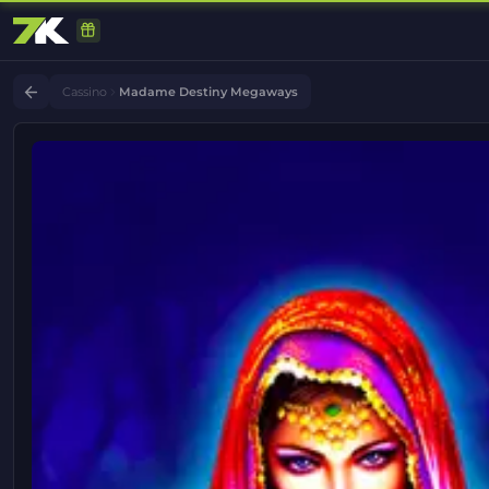
Cassino
Madame Destiny Megaways