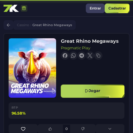
Entrar
Cadastrar
Cassino
Great Rhino Megaways
Great Rhino Megaways
Pragmatic Play
Jogar
RTP
96.58%
0