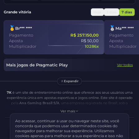
Fire Strike 2
Grande vitória
Hoje
3 dias
7 dias
Pragmatic Play
🥇
🥈
Fire Strike 2
Br*** ****
é um jogo de cassino online da
Pragmatic
Ma*** ****
Play
, disponível na
7K
. Com mecânica envolvente e gráficos
Pagamento
R$ 257.150,00
Pagamento
Aposta
R$ 50,00
Aposta
de qualidade, oferece uma experiência completa para
Multiplicador
10286
x
Multiplicador
quem busca diversão e oportunidades de prêmios em cada
rodada.
Mais jogos de Pragmatic Play
Ver todos
Como jogar Fire Strike 2 na 7K
Para começar a jogar
Fire Strike 2
, basta ajustar o valor da
aposta e iniciar a rodada. O jogo é fácil de entender e
Expandir
indicado tanto para quem está começando quanto para
7K
é um site de entretenimento online que oferece aos seus usuários uma
jogadores experientes da Pragmatic Play.
experiência única em apostas esportivas e jogos online. Este site é operado
pela
Ana Gaming Brasil S/A
, uma empresa registrada no Brasil, sob o
Sobre o Fire Strike 2
número CNPJ
55.933.850/0001-34
, entidade devidamente autorizada a
Ver mais
O
Fire Strike 2
segue o padrão de qualidade da Pragmatic
operar a modalidade lotérica de apostas de quota fixa no Brasil, em
temática desportiva e jogos online, conjuntamente, pela Secretaria de
Play, com tecnologia auditada e resultados aleatórios. Com
Ao acessar, continuar a usar ou navegar neste site, você
Este site utiliza cookies
Prêmios e Apostas do Ministério da Fazenda, conforme Portaria SPA/MF
+18 · JOGUE COM
RTP médio de
96.53%
, oferece uma boa relação entre risco e
concorda que podemos usar determinados cookies do
n.º 322/2025, publicada em 17 de fevereiro de 2025 no Diário Oficial da
RESPONSABILIDADE
navegador para melhorar sua experiência. Utilizamos
retorno a cada partida.
República Federativa do Brasil.
cookies apenas para melhorar a sua experiência e isso não
APOSTA NÃO É