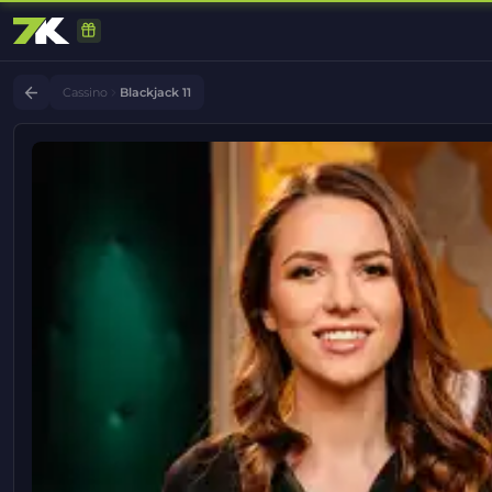
Cassino
Blackjack 11