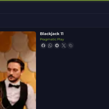
Blackjack 11
Pragmatic Play