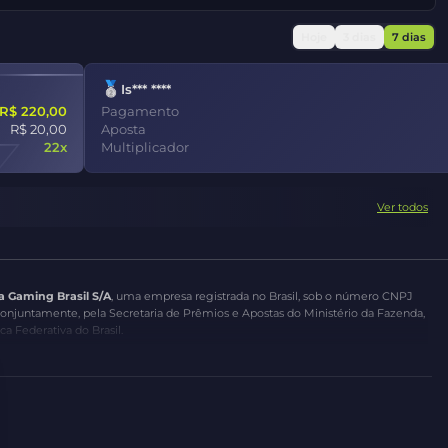
Hoje
3 dias
7 dias
🥈
ferece uma experiência completa para quem busca diversão e
Is*** ****
R$ 220,00
Pagamento
R$ 20,00
Aposta
22
x
Multiplicador
para quem está começando quanto para jogadores experientes da
Ver todos
97%
, oferece uma boa relação entre risco e retorno a cada
 Gaming Brasil S/A
, uma empresa registrada no Brasil, sob o número CNPJ
 conjuntamente, pela Secretaria de Prêmios e Apostas do Ministério da Fazenda,
a Federativa do Brasil.
ragmatic Play e demais provedores parceiros. Jogue com
so site. Utilizamos cookies apenas para melhorar a sua experiência e isso não
Continuada (BPC).