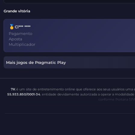
Blackjack 11
Grande vitória
Pragmatic Play
🥇
Blackjack 11
Cl*** ****
é um jogo de cassino online da
Pragmatic Play
, di
oportunidades de prêmios em cada rodada.
Pagamento
Aposta
Como jogar Blackjack 11 na 7K
Multiplicador
Para começar a jogar
Blackjack 11
, basta ajustar o valor da apo
Pragmatic Play.
Mais jogos de Pragmatic Play
Sobre o Blackjack 11
O
Blackjack 11
segue o padrão de qualidade da Pragmatic Play, 
partida.
7K
é um site de entretenimento online que oferece aos seus usuários uma ex
55.933.850/0001-34
Por que jogar Blackjack 11 na 7K
, entidade devidamente autorizada a operar a modalidade l
conforme Portaria SPA/
Na
7K
, você joga com total segurança, suporte rápido e depósito
responsabilidade!
Ao acessar, continuar a usar ou navegar neste site, você concorda que podemo
O uso desta plata