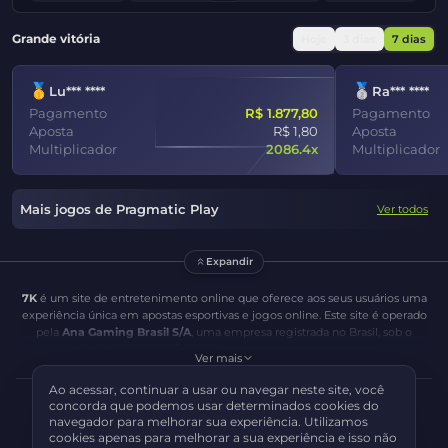
Aztec Gems Deluxe
Grande vitória
Hoje
3 dias
7 dias
Pragmatic Play
🥇
🥈
Aztec Gems Deluxe
Lu*** ****
é um jogo de cassino online da
Ra*** ****
Pragmatic Play
, disponível na
7K
. Com mecânica
Pagamento
R$ 1.877,80
Pagamento
Aposta
R$ 1,80
Aposta
envolvente e gráficos de qualidade, oferece uma
Multiplicador
2086.4
x
Multiplicador
experiência completa para quem busca diversão e
oportunidades de prêmios em cada rodada.
Mais jogos de Pragmatic Play
Ver todos
Como jogar Aztec Gems Deluxe na 7K
Para começar a jogar
Aztec Gems Deluxe
, basta ajustar o
valor da aposta e iniciar a rodada. O jogo é fácil de entender
Expandir
e indicado tanto para quem está começando quanto para
7K
é um site de entretenimento online que oferece aos seus usuários uma
jogadores experientes da Pragmatic Play.
experiência única em apostas esportivas e jogos online. Este site é operado
pela
Ana Gaming Brasil S/A
, uma empresa registrada no Brasil, sob o
Sobre o Aztec Gems Deluxe
número CNPJ
55.933.850/0001-34
, entidade devidamente autorizada a
Ver mais
O
Aztec Gems Deluxe
segue o padrão de qualidade da
operar a modalidade lotérica de apostas de quota fixa no Brasil, em
temática desportiva e jogos online, conjuntamente, pela Secretaria de
Pragmatic Play, com tecnologia auditada e resultados
Ao acessar, continuar a usar ou navegar neste site, você
Este site utiliza cookies
Prêmios e Apostas do Ministério da Fazenda, conforme Portaria SPA/MF
+18 · JOGUE COM
aleatórios. Com RTP médio de
96.50%
, oferece uma boa
concorda que podemos usar determinados cookies do
n.º 322/2025, publicada em 17 de fevereiro de 2025 no Diário Oficial da
RESPONSABILIDADE
navegador para melhorar sua experiência. Utilizamos
relação entre risco e retorno a cada partida.
República Federativa do Brasil.
cookies apenas para melhorar a sua experiência e isso não
APOSTA NÃO É