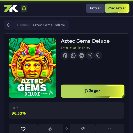
Entrar
Cadastrar
Cassino
Aztec Gems Deluxe
Aztec Gems Deluxe
Pragmatic Play
Jogar
RTP
96.50%
0