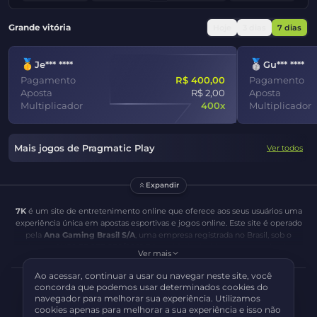
Aztec Gems
Grande vitória
Hoje
3 dias
7 dias
Pragmatic Play
🥇
🥈
Aztec Gems
Je*** ****
é um jogo de cassino online da
Pragmatic
Gu*** ****
Play
, disponível na
7K
. Com mecânica envolvente e gráficos
Pagamento
R$ 400,00
Pagamento
Aposta
R$ 2,00
Aposta
de qualidade, oferece uma experiência completa para
Multiplicador
400
x
Multiplicador
quem busca diversão e oportunidades de prêmios em cada
rodada.
Mais jogos de Pragmatic Play
Ver todos
Como jogar Aztec Gems na 7K
Para começar a jogar
Aztec Gems
, basta ajustar o valor da
aposta e iniciar a rodada. O jogo é fácil de entender e
Expandir
indicado tanto para quem está começando quanto para
7K
é um site de entretenimento online que oferece aos seus usuários uma
jogadores experientes da Pragmatic Play.
experiência única em apostas esportivas e jogos online. Este site é operado
pela
Ana Gaming Brasil S/A
, uma empresa registrada no Brasil, sob o
Sobre o Aztec Gems
número CNPJ
55.933.850/0001-34
, entidade devidamente autorizada a
Ver mais
O
Aztec Gems
segue o padrão de qualidade da Pragmatic
operar a modalidade lotérica de apostas de quota fixa no Brasil, em
temática desportiva e jogos online, conjuntamente, pela Secretaria de
Play, com tecnologia auditada e resultados aleatórios. Com
Ao acessar, continuar a usar ou navegar neste site, você
Este site utiliza cookies
Prêmios e Apostas do Ministério da Fazenda, conforme Portaria SPA/MF
+18 · JOGUE COM
RTP médio de
96.52%
, oferece uma boa relação entre risco e
concorda que podemos usar determinados cookies do
n.º 322/2025, publicada em 17 de fevereiro de 2025 no Diário Oficial da
RESPONSABILIDADE
navegador para melhorar sua experiência. Utilizamos
retorno a cada partida.
República Federativa do Brasil.
cookies apenas para melhorar a sua experiência e isso não
APOSTA NÃO É