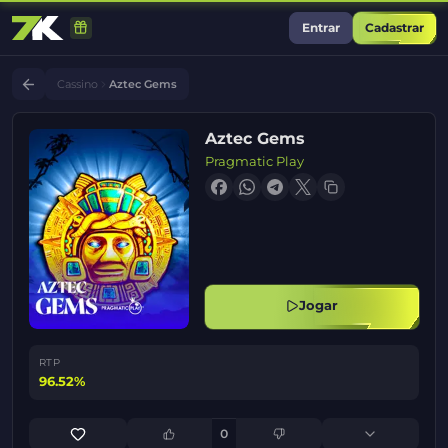
Entrar
Cadastrar
Cassino
Aztec Gems
Aztec Gems
Pragmatic Play
Jogar
RTP
96.52%
0