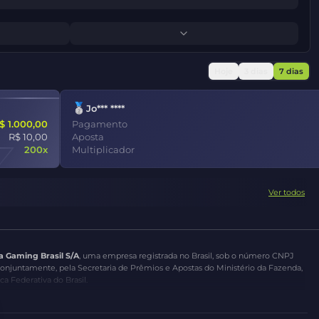
Hoje
3 dias
7 dias
🥈
ferece uma experiência completa para quem busca diversão e
Jo*** ****
$ 1.000,00
Pagamento
R$ 10,00
Aposta
200
x
Multiplicador
para quem está começando quanto para jogadores experientes da
Ver todos
e
96.84%
, oferece uma boa relação entre risco e retorno a cada
 Gaming Brasil S/A
, uma empresa registrada no Brasil, sob o número CNPJ
 conjuntamente, pela Secretaria de Prêmios e Apostas do Ministério da Fazenda,
a Federativa do Brasil.
ragmatic Play e demais provedores parceiros. Jogue com
so site. Utilizamos cookies apenas para melhorar a sua experiência e isso não