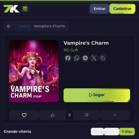
Entrar
Cadastrar
Cassino
Vampire's Charm
Vampire's Charm
PG Soft
Jogar
0
Vampire's Charm
Grande vitória
Hoje
3 dias
7 dias
PG Soft